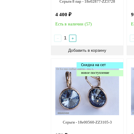
Серьги 8 пар - 18e02877-ZZ3728
4 400 ₽
9
Есть в наличии (
57
)
Е
−
+
Скидка на сет
новое поступление
Серьги - 18e00560-ZZ3105-3