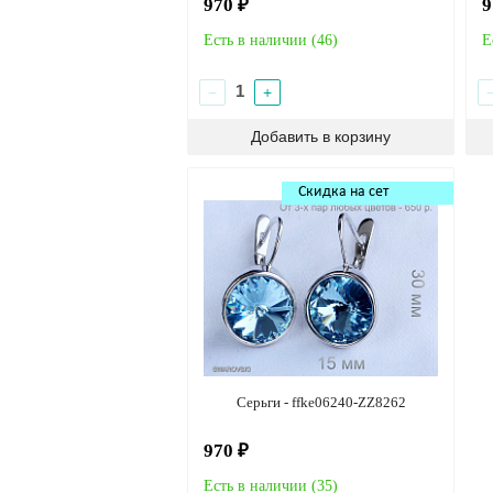
970 ₽
9
Есть в наличии (
46
)
Е
−
+
Скидка на сет
Серьги - ffke06240-ZZ8262
970 ₽
Есть в наличии (
35
)