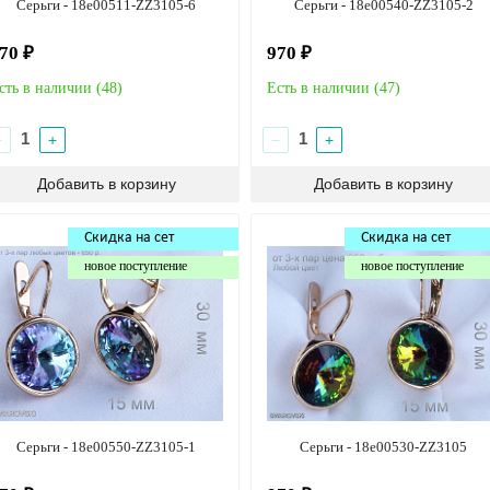
Серьги - 18e00511-ZZ3105-6
Серьги - 18e00540-ZZ3105-2
70 ₽
970 ₽
сть в наличии (
48
)
Есть в наличии (
47
)
−
+
−
+
Скидка на сет
Скидка на сет
новое поступление
новое поступление
Серьги - 18e00550-ZZ3105-1
Серьги - 18e00530-ZZ3105