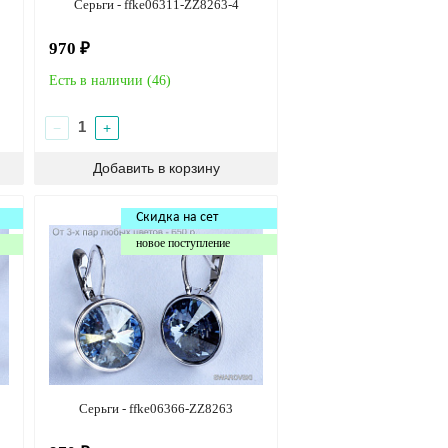
Серьги - ffke06311-ZZ8263-4
970 ₽
Есть в наличии (
46
)
−
+
Скидка на сет
новое поступление
Серьги - ffke06366-ZZ8263