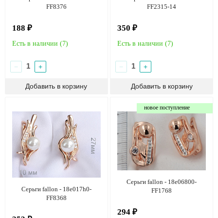
FF8376
FF2315-14
188 ₽
350 ₽
Есть в наличии (
7
)
Есть в наличии (
7
)
−
+
−
+
новое поступление
Серьги fallon - 18e06800-
Серьги fallon - 18e017h0-
FF1768
FF8368
294 ₽