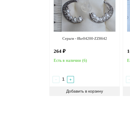
Серьги - ffke04200-ZZ8642
264 ₽
1
Есть в наличии (
6
)
Е
−
+