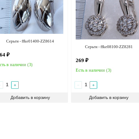
Серьги - ffke01400-ZZ8614
Серьги - ffke08100-ZZ8281
64 ₽
269 ₽
сть в наличии (
3
)
Есть в наличии (
3
)
−
+
−
+