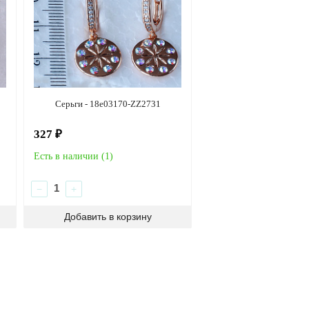
Серьги - 18e03170-ZZ2731
327 ₽
Есть в наличии (
1
)
−
+